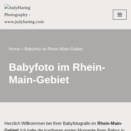
Zum
Inhalt
springen
Home
»
Babyfoto im Rhein-Main-Gebiet
Babyfoto im Rhein-
Main-Gebiet
Herzlich Willkommen bei Ihrer Babyfotografin im
Rhein-Main-
Gebiet
! Ich halte die kostbaren ersten Momente Ihres Babys in